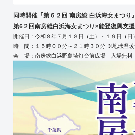
同時開催『第６２回 南房総 白浜海女まつり
第6２回南房総白浜海女まつり×能登復興支援まるグ
開催日：令和８年７月１８日（土）・１９日（日
時 間：１５時００分～２１時３０分 ※地球温
会 場：南房総白浜野島埼灯台前広場 入場無料