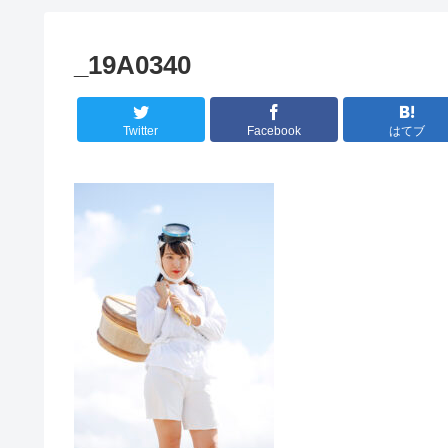
_19A0340
Twitter
Facebook
はてブ