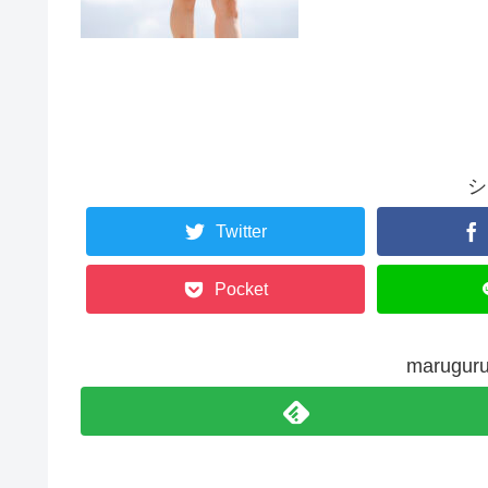
シ
Twitter
Pocket
marug