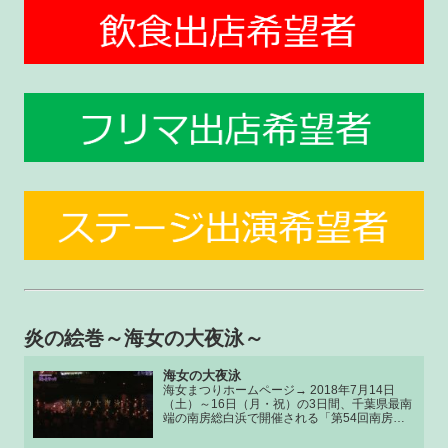
炎の絵巻～海女の大夜泳～
海女の大夜泳
海女まつりホームページ→ 2018年7月14日
（土）～16日（月・祝）の3日間、千葉県最南
端の南房総白浜で開催される「第54回南房総
白浜海女まつり」開催。海女の大夜泳は絶対生
で見ないと！！火と映像と音楽と花火と白亜の