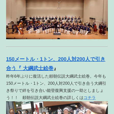
150メートル・1トン、200人対200人で引き
合う『 大綱武士絵巻
』
昨年6年ぶりに復活した頼朝伝説大綱武士絵巻。今年も
150メートル・1トン、200人対200人で引き合う大綱引
き祭りで絆を引き合い能登復興支援の一助としましょ
う！！ 頼朝伝説大綱武士絵巻の詳しくは
コチラ