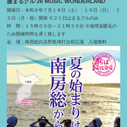
援まるグル'26 MUSIC WONDERLAND
開催日：令和８年７月１８日（土）・１９日（日）・２
０日（月・祝）開催 ※２１日はまるグルのみ
時 間：１５時００分～２１時３０分 ※地球温暖化の
ため開催時間を遅く致します
会 場：南房総白浜野島埼灯台前広場 入場無料