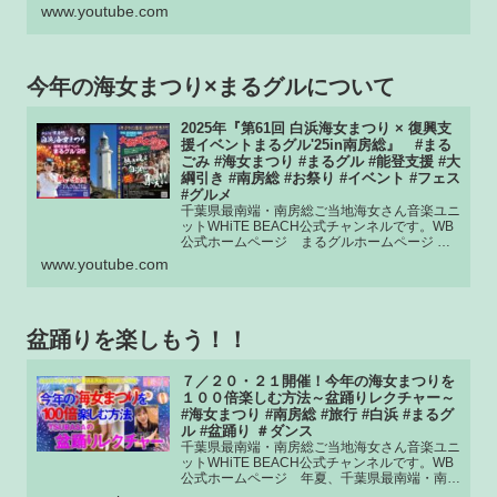
www.youtube.com
灯台5つのコラボレーションが観れるのはここ
だけ！！
今年の海女まつり×まるグルについて
2025年『第61回 白浜海女まつり × 復興支
援イベントまるグル'25in南房総』 #まる
ごみ #海女まつり #まるグル #能登支援 #大
綱引き #南房総 #お祭り #イベント #フェス
#グルメ
千葉県最南端・南房総ご当地海女さん音楽ユニ
ットWHiTE BEACH公式チャンネルです。WB
公式ホームページ まるグルホームページ 海
女まつりホームページ 年夏、千葉県最南端...
www.youtube.com
盆踊りを楽しもう！！
７／２０・２１開催！今年の海女まつりを
１００倍楽しむ方法～盆踊りレクチャー～
#海女まつり #南房総 #旅行 #白浜 #まるグ
ル #盆踊り ＃ダンス
千葉県最南端・南房総ご当地海女さん音楽ユニ
ットWHiTE BEACH公式チャンネルです。WB
公式ホームページ 年夏、千葉県最南端・南房
総市白浜町にて毎年開催さる県下最大の夜祭