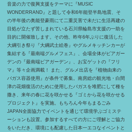
音楽の力で復興支援をテーマに『MUSIC
WONDERRAND』と題して令和6年能登半島地震、そ
の半年後の奥能登豪雨にて二重災害で未だに生活再建の
目処が立たず苦しまれている石川県輪島市支援の一助を
目的に開催致します。その他、昨年6年ぶりに復活した
大綱引き祭り『大綱武士絵巻』やグルメキッチンカーが
集結する『最南端グルメフェス』、会場全体がビアガー
デンの『最南端ビアガーデン』、お宝ゲットの『フリ
マ』等々企画満載！ また、グルメ出店を『植物由来の
バガス容器使用』が条件で募集。南房総の観光地・白間
津の花畑復活のために使用したバガスを堆肥にして種を
撒き、来年の春に花を咲かせる『ゴミから花を咲かせる
プロジェクト』を実施。もちろん今年もまるごみ
JAPAN全面協力でイベントを通じて環境学ぶゴミステ
ーションも設置。参加するすべての方にご理解とご協力
をいただき、環境にも配慮した日本一エコなイベントと