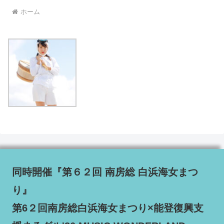
ホーム
同時開催『第６２回 南房総 白浜海女まつ
り』
第6２回南房総白浜海女まつり×能登復興支