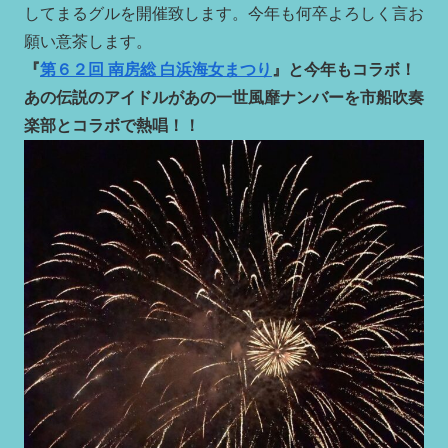
してまるグルを開催致します。今年も何卒よろしく言お
願い意茶します。
『
第６２回 南房総 白浜海女まつり
』と今年もコラボ！
あの伝説のアイドルがあの一世風靡ナンバーを市船吹奏
楽部とコラボで熱唱！！