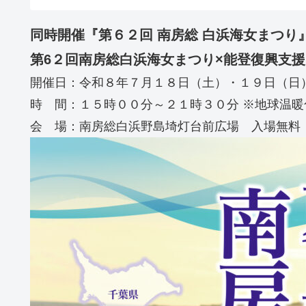
同時開催『第６２回 南房総 白浜海女まつり
第6２回南房総白浜海女まつり×能登復興支援まるグ
開催日：令和８年７月１８日（土）・１９日（日
時 間：１５時００分～２１時３０分 ※地球温
会 場：南房総白浜野島埼灯台前広場 入場無料