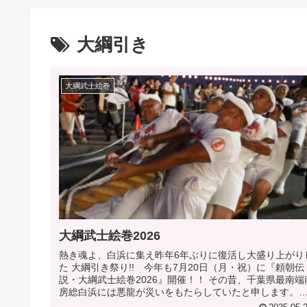
大綱引き
大綱武士絵巻
大綱武士絵巻2026
熱き魂よ、白浜に集え昨年6年ぶりに復活し大盛り上がり
た 大綱引き祭り!! 今年も7月20日（月・祝）に『頼朝伝
説・大綱武士絵巻2026』開催！！ その昔、千葉県最南端南
房総白浜には悪龍が災いをもたらしていたと申します。
の...