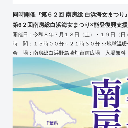
同時開催『第６２回 南房総 白浜海女まつり
第6２回南房総白浜海女まつり×能登復興支援まるグ
開催日：令和８年７月１８日（土）・１９日（日
時 間：１５時００分～２１時３０分 ※地球温
会 場：南房総白浜野島埼灯台前広場 入場無料